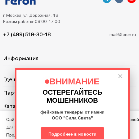
г. Москва, ул. Дорожная, 48
Режим работы: 08:00–17:00
+7 (499) 519-30-18
mail@feron.ru
Информация
×
Где купить?
ВНИМАНИЕ
ОСТЕРЕГАЙТЕСЬ
Партнерам
МОШЕННИКОВ
Каталог
фейковые тендеры от имени
ООО "Сила Света"
Сайт использует cookie с целью анализа поведения посетителей
для улучшения Сайта.
©2013–2026. Все права защищены. Данный сайт носит
Подробнее в новости
Продолжая пользоваться Сайтом, вы соглашаетесь на
информационно-справочный характер и не является публичной