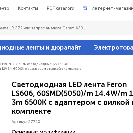
ентр
Контакты
PDF каталоги
Интернет-магази
диодные ленты и дюралайт
Электротов
Светодиодные л
Акцентное освещ
Ленты светодиод
Датчики
Гирлянды белт-ла
 FERON
Ленты светодиодные 12v FERON
 12V 3m 6500К с адаптером с вилкой в комплекте
Люминесцентные
Светильники скл
Дюралайт свето
Звонки и сигнали
Прочее
Светодиодная LED лента Feron
LS606, 60SMD(5050)/m 14.4W/m 
Аксессуары
Эпра (балласты)
Металлогалогенн
3m 6500К с адаптером с вилкой 
комплекте
Подсветка
Контроллеры для 
Распределительны
Артикул 27720
Прочее
Основные модификации