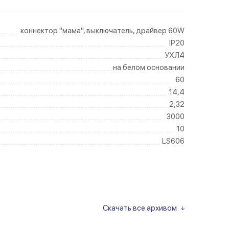
коннектор "мама", выключатель, драйвер 60W
IP20
УХЛ4
на белом основании
60
14,4
2,32
3000
10
LS606
Скачать все архивом