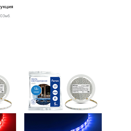
укция
.03мб.