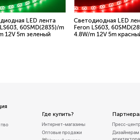
диодная LED лента
Светодиодная LED ле
 LS603, 60SMD(2835)/m
Feron LS603, 60SMD(28
m 12V 5m зеленый
4.8W/m 12V 5m красны
ция
Где купить?
Партнера
Интернет-магазины
Пресс-цент
ство
Оптовые продажи
Дизайнерам 
архитектор