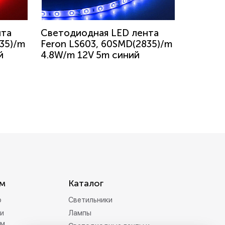
нта
Светодиодная LED лента
35)/m
Feron LS603, 60SMD(2835)/m
й
4.8W/m 12V 5m синий
м
Каталог
р
Светильники
и
Лампы
ам