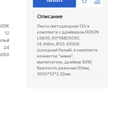
Заказать
зетки
Описание
500К
Лента светодиодная 12V в
парковые
комплекте с драйвером FERON
12
LS606, 60*SMD5050,
елый
14,4W/m, IP20, 6500К
24
(холодный белый), в комплекте
5050
коннектор "мама",
выключатель, драйвер 60W,
Кратность резки мм 50мм,
3000*10*2,32мм