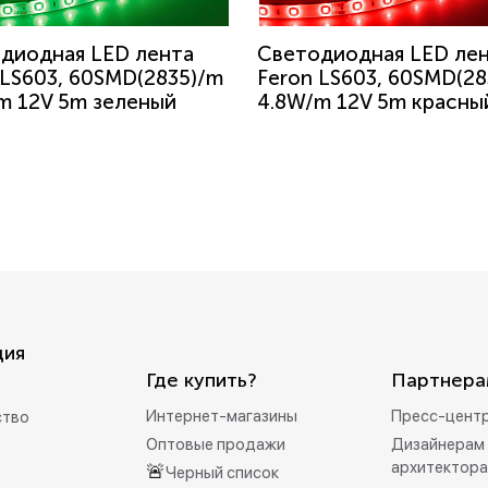
диодная LED лента
Светодиодная LED ле
 LS603, 60SMD(2835)/m
Feron LS603, 60SMD(28
m 12V 5m зеленый
4.8W/m 12V 5m красны
ция
Где купить?
Партнера
Интернет-магазины
Пресс-цент
ство
Оптовые продажи
Дизайнерам 
архитектор
🚨
Черный список