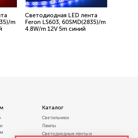
нта
Светодиодная LED лента
35)/m
Feron LS603, 60SMD(2835)/m
й
4.8W/m 12V 5m синий
м
Каталог
р
Светильники
и
Лампы
ам
Светодиодные ленты и