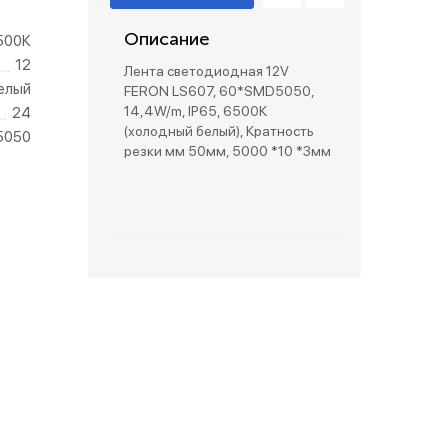
Описание
500К
зетки
12
Лента светодиодная 12V
елый
FERON LS607, 60*SMD5050,
парковые
14,4W/m, IP65, 6500К
24
(холодный белый), Кратность
5050
резки мм 50мм, 5000 *10 *3мм
идео
видео