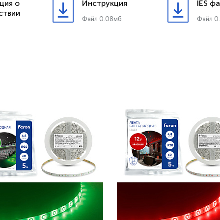
ция о
Инструкция
IES ф
ствии
Файл 0.08мб.
Файл 0