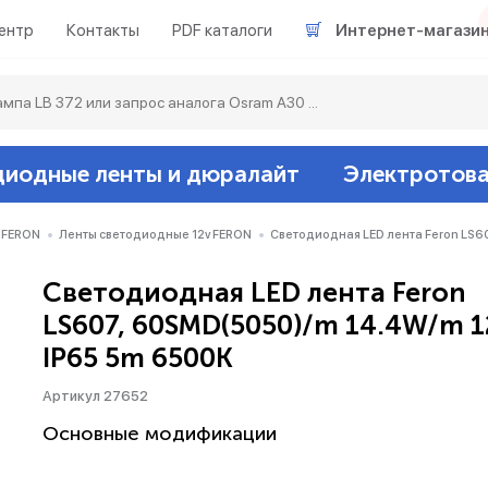
ентр
Контакты
PDF каталоги
Интернет-магази
диодные ленты и дюралайт
Электротов
Светодиодные л
Акцентное освещ
Ленты светодиод
Датчики
Гирлянды белт-ла
 FERON
Ленты светодиодные 12v FERON
Светодиодная LED лента Feron LS6
Светодиодная LED лента Feron
Люминесцентные
Светильники скл
Дюралайт свето
Звонки и сигнали
Прочее
LS607, 60SMD(5050)/m 14.4W/m 1
IP65 5m 6500К
Аксессуары
Эпра (балласты)
Металлогалогенн
Артикул 27652
Подсветка
Контроллеры для 
Распределительны
Основные модификации
Прочее