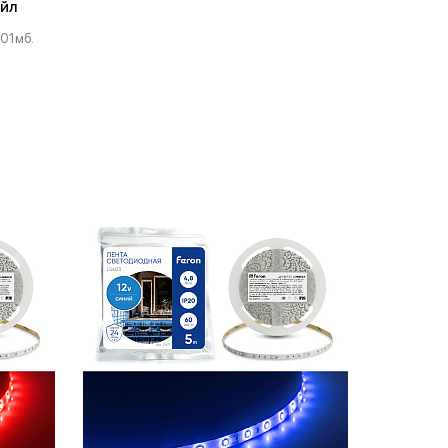
айл
.01мб.