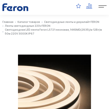
Главная
Каталог товаров
Светодиодные ленты и дюралайт FERON
Ленты светодиодные 220v FERON
Cветодиодная LED лента Feron LS721 неоновая, 144SMD(2835)/м 12Вт/м
50м 220V 3000K IP67