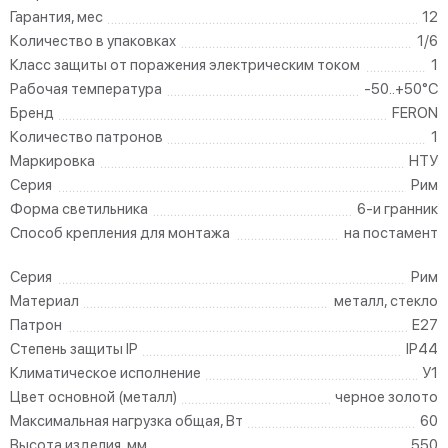
Гарантия, мес
12
Количество в упаковках
1/6
Класс защиты от поражения электрическим током
1
Рабочая температура
-50..+50°C
Бренд
FERON
Количество патронов
1
Маркировка
НТУ
Серия
Рим
Форма светильника
6-и гранник
Способ крепления для монтажа
на постамент
Серия
Рим
Материал
металл, стекло
Патрон
E27
Степень защиты IP
IP44
Климатическое исполнение
У1
Цвет основной (металл)
черное золото
Максимальная нагрузка общая, Вт
60
Высота изделия, мм
550