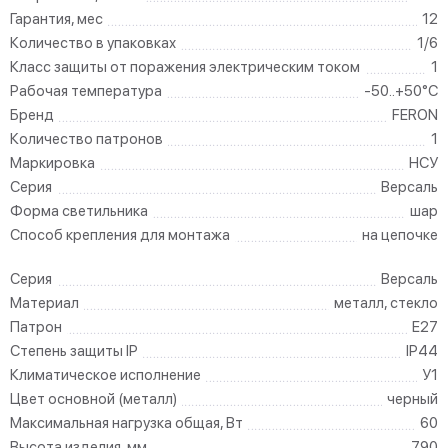
Гарантия, мес
12
Количество в упаковках
1/6
Класс защиты от поражения электрическим током
1
Рабочая температура
-50..+50°C
Бренд
FERON
Количество патронов
1
Маркировка
НСУ
Серия
Версаль
Форма светильника
шар
Способ крепления для монтажа
на цепочке
Серия
Версаль
Материал
металл, стекло
Патрон
E27
Степень защиты IP
IP44
Климатическое исполнение
У1
Цвет основной (металл)
черный
Максимальная нагрузка общая, Вт
60
Высота изделия, мм
790