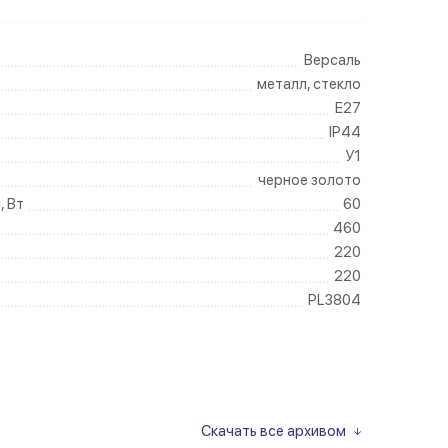
Версаль
металл, стекло
E27
IP44
У1
черное золото
, Вт
60
460
220
220
PL3804
Скачать все архивом