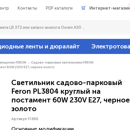
ентр
Контакты
PDF каталоги
Интернет-магази
диодные ленты и дюралайт
Электротов
Светодиодные л
Акцентное освещ
Ленты светодиод
Датчики
Гирлянды белт-ла
свещение FERON
Садово-парковые светильники FERON
ент 60W 230V E27, черное золото
Люминесцентные
Светильники скл
Дюралайт свето
Звонки и сигнали
Прочее
Светильник садово-парковый
Feron PL3804 круглый на
Аксессуары
Эпра (балласты)
Металлогалогенн
постамент 60W 230V E27, черное
золото
Подсветка
Контроллеры для 
Распределительны
Артикул 11365
Прочее
Основные модификации