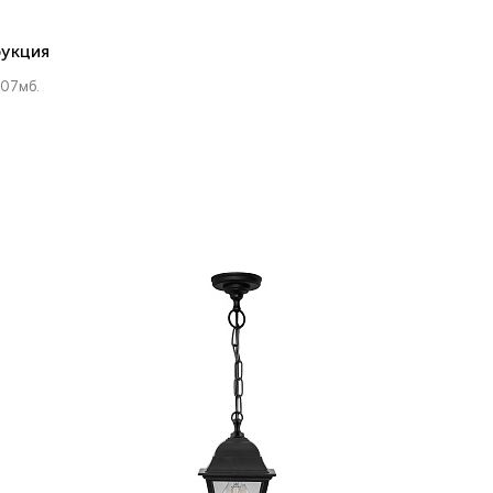
укция
.07мб.