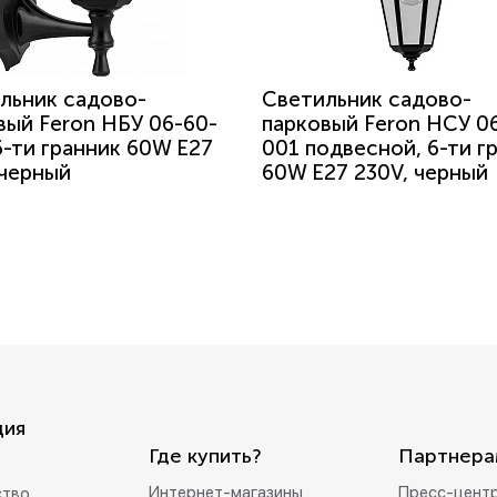
льник садово-
Светильник садово-
вый Feron НБУ 06-60-
парковый Feron НСУ 0
 6-ти гранник 60W E27
001 подвесной, 6-ти г
 черный
60W E27 230V, черный
ция
Где купить?
Партнера
Интернет-магазины
Пресс-цент
ство