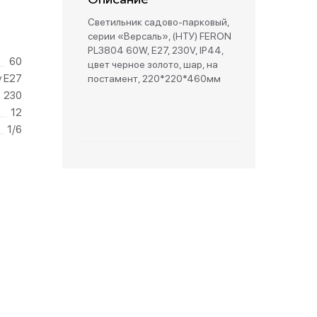
Светильник садово-парковый,
зетки
серии «Версаль», (НТУ) FERON
PL3804 60W, E27, 230V, IP44,
60
цвет черное золото, шар, на
парковые
у Е27
постамент, 220*220*460мм
230
12
1/6