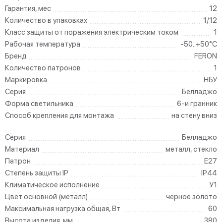
Гарантия, мес
12
Количество в упаковках
1/12
Класс защиты от поражения электрическим током
1
Рабочая температура
-50..+50°C
Бренд
FERON
Количество патронов
1
Маркировка
НБУ
Серия
Белладжо
Форма светильника
6-и гранник
Способ крепления для монтажа
на стену вниз
Серия
Белладжо
Материал
металл, стекло
Патрон
E27
Степень защиты IP
IP44
Климатическое исполнение
У1
Цвет основной (металл)
черное золото
Максимальная нагрузка общая, Вт
60
Высота изделия, мм
380