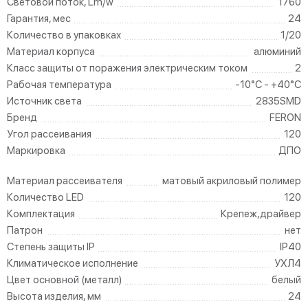
Световой поток, Lm/w
1760
Гарантия, мес
24
Количество в упаковках
1/20
Материал корпуса
алюминий
Класс защиты от поражения электрическим током
2
Рабочая температура
-10°C - +40°C
Источник света
2835SMD
Бренд
FERON
Угол рассеивания
120
Маркировка
ДПО
Материал рассеивателя
матовый акриловый полимер
Количество LED
120
Комплектация
Крепеж,драйвер
Патрон
нет
Степень защиты IP
IP40
Климатическое исполнение
УХЛ4
Цвет основной (металл)
белый
Высота изделия, мм
24