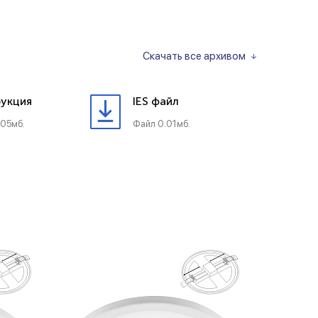
Скачать все архивом
укция
IES файл
.05мб.
Файл 0.01мб.