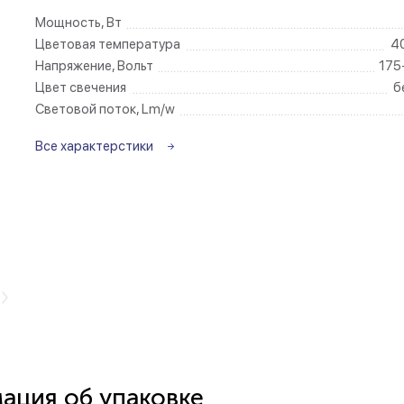
Мощность, Вт
Беспроводные ро
Цветовая температура
4
Напряжение, Вольт
175
Цвет свечения
б
Розетки садово-
Световой поток, Lm/w
Все характерстики
ция об упаковке