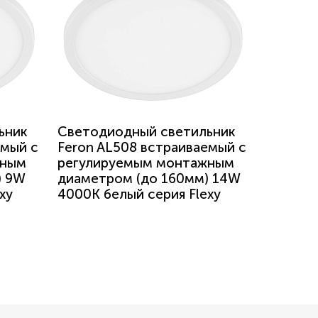
ьник
Светодиодный светильник
емый с
Feron AL508 встраиваемый с
жным
регулируемым монтажным
) 9W
диаметром (до 160мм) 14W
xy
4000K белый серия Flexy