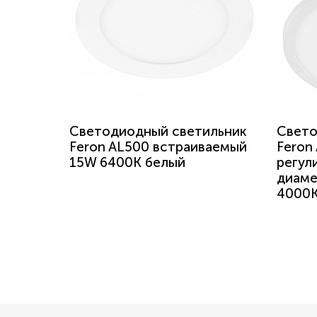
Светодиодный светильник
Свето
Feron AL500 встраиваемый
Feron
15W 6400K белый
регул
диаме
4000K