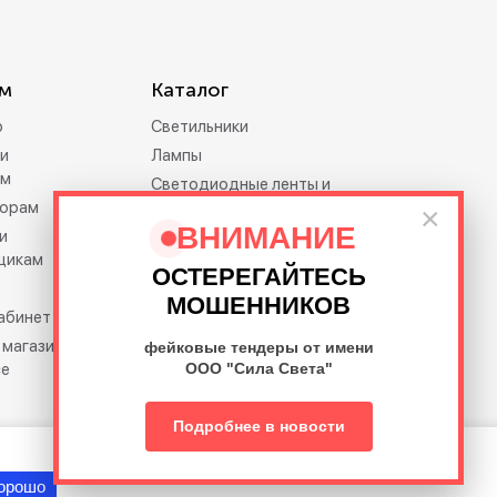
м
Каталог
р
Светильники
и
Лампы
ам
Светодиодные ленты и
орам
дюралайт
×
ВНИМАНИЕ
и
Электротовары
щикам
Праздничное освещение
ОСТЕРЕГАЙТЕСЬ
Освещение премиум-
МОШЕННИКОВ
кабинет
класса Feron.PRO
 магазина на
фейковые тендеры от имени
се
ООО "Сила Света"
Подробнее в новости
орошо