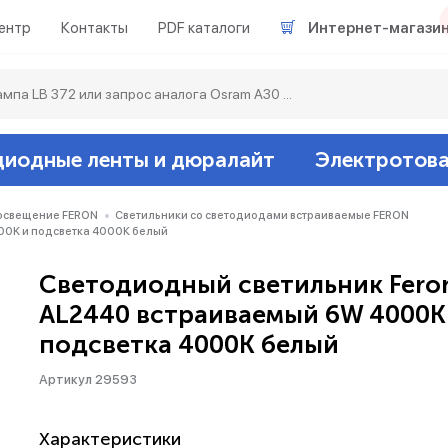
ентр
Контакты
PDF каталоги
Интернет-магази
диодные ленты и дюралайт
Электротов
Светодиодные л
Акцентное освещ
Ленты светодиод
Датчики
Гирлянды белт-ла
освещение FERON
Светильники со светодиодами встраиваемые FERON
00K и подсветка 4000К белый
Люминесцентные
Светильники скл
Дюралайт свето
Звонки и сигнали
Прочее
Светодиодный светильник Fero
AL2440 встраиваемый 6W 4000K
Аксессуары
Эпра (балласты)
Металлогалогенн
подсветка 4000К белый
Подсветка
Контроллеры для 
Распределительны
Артикул 29593
Прочее
Характеристики