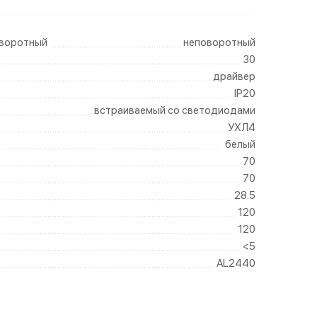
оворотный
неповоротный
30
драйвер
IP20
встраиваемый со светодиодами
УХЛ4
белый
70
70
28.5
120
120
<5
AL2440