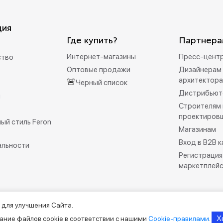
ция
Где купить?
Партнера
Интернет-магазины
Пресс-цент
ство
Оптовые продажи
Дизайнерам 
архитектор
🚨
Черный список
Дистрибьют
и
Строителям 
проектиров
ый стиль Feron
Магазинам
Вход в B2B 
альности
Регистрация
маркетплей
 для улучшения Сайта.
рмационно-справочный характер и не является публичной офертой.
Х
ание файлов cookie в соответствии с нашими
Cookie-правилами
.