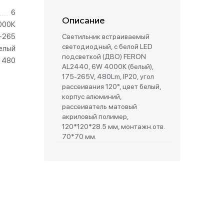
6
Описание
зетки
000К
-265
Светильник встраиваемый
светодиодный, с белой LED
елый
парковые
подсветкой (ДВО) FERON
480
AL2440, 6W 4000К (белый),
175-265V, 480Lm, IP20, угол
рассеивания 120°, цвет белый,
корпус алюминий,
рассеиватель матовый
акриловый полимер,
120*120*28.5 мм, монтажн.отв.
70*70 мм.