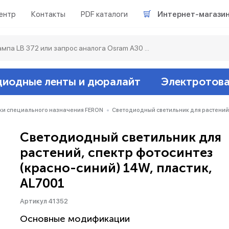
ентр
Контакты
PDF каталоги
Интернет-магази
диодные ленты и дюралайт
Электротов
Светодиодные л
Акцентное освещ
Ленты светодиод
Датчики
Гирлянды белт-ла
ки специального назначения FERON
Светодиодный светильник для растений, 
Светодиодный светильник для
Люминесцентные
Светильники скл
Дюралайт свето
Звонки и сигнали
Прочее
растений, спектр фотосинтез
(красно-синий) 14W, пластик,
Аксессуары
Эпра (балласты)
Металлогалогенн
AL7001
Подсветка
Контроллеры для 
Распределительны
Артикул 41352
Основные модификации
Прочее