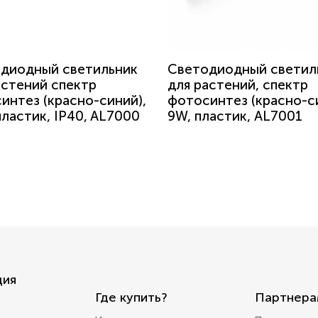
диодный светильник
Светодиодный светил
астений спектр
для растений, спектр
интез (красно-синий),
фотосинтез (красно-с
пластик, IP40, AL7000
9W, пластик, AL7001
ция
Где купить?
Партнера