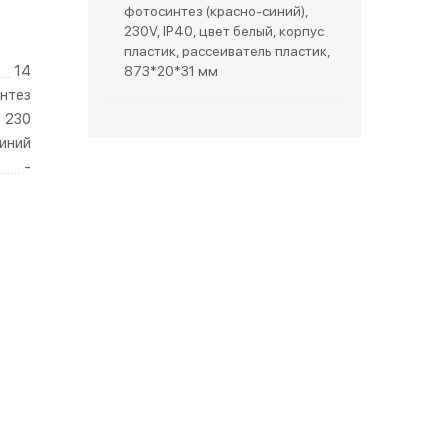
фотосинтез (красно-синий),
230V, IP40, цвет белый, корпус
зетки
пластик, рассеиватель пластик,
14
873*20*31 мм
нтез
парковые
230
иний
-
идео