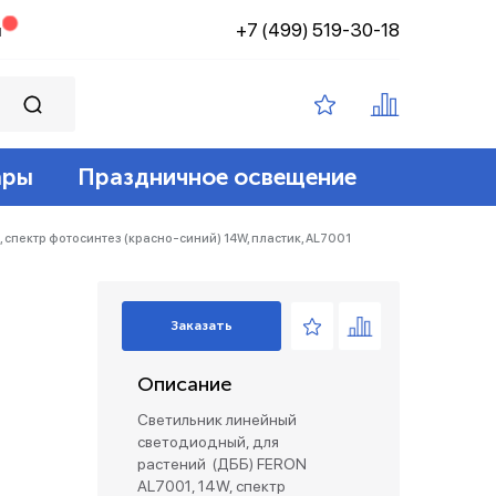
+7 (499) 519-30-18
н
ары
Праздничное освещение
ампы филамент
ение
ные 12v
йт
спектр фотосинтез (красно-синий) 14W, пластик, AL7001
 лампы
адские
диодный
зация беспроводные
Заказать
ые лампы
Описание
лент 12/24v
е коробки и коннекторы
Светильник линейный
светодиодный, для
растений (ДББ) FERON
AL7001, 14W, спектр