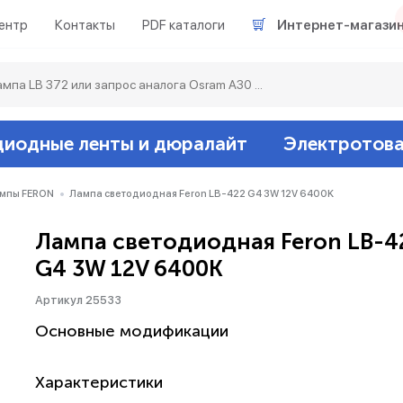
ентр
Контакты
PDF каталоги
Интернет-магази
диодные ленты и дюралайт
Электротов
Светодиодные л
Акцентное освещ
Ленты светодиод
Датчики
Гирлянды белт-ла
мпы FERON
Лампа светодиодная Feron LB-422 G4 3W 12V 6400K
Лампа светодиодная Feron LB-4
Люминесцентные
Светильники скл
Дюралайт свето
Звонки и сигнали
Прочее
G4 3W 12V 6400K
Аксессуары
Эпра (балласты)
Металлогалогенн
Артикул 25533
Основные модификации
Подсветка
Контроллеры для 
Распределительны
Характеристики
Прочее