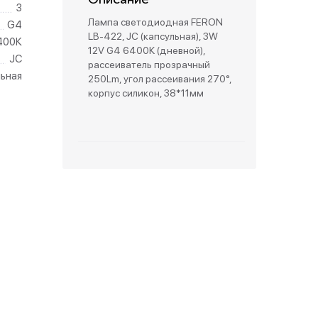
3
Лампа светодиодная FERON
G4
зетки
LB-422, JC (капсульная), 3W
400К
12V G4 6400К (дневной),
JC
рассеиватель прозрачный
парковые
льная
250Lm, угол рассеивания 270°,
корпус силикон, 38*11мм