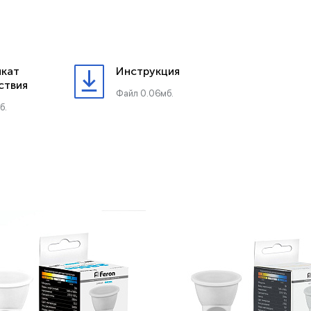
кат
Инструкция
ствия
Файл 0.06мб.
б.