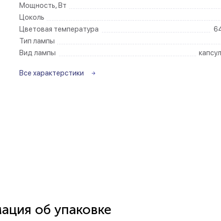
Мощность, Вт
Цоколь
Беспроводные ро
Цветовая температура
6
Тип лампы
Розетки садово-
Вид лампы
капсу
Все характерстики
ция об упаковке