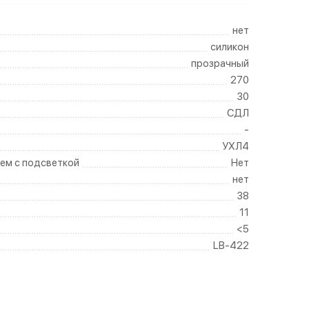
нет
силикон
прозрачный
270
30
СДЛ
-
УХЛ4
ем с подсветкой
Нет
нет
38
11
<5
LB-422