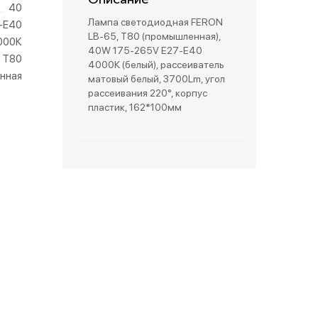
40
Лампа светодиодная FERON
-E40
зетки
LB-65, T80 (промышленная),
000К
40W 175-265V E27-E40
T80
4000К (белый), рассеиватель
парковые
нная
матовый белый, 3700Lm, угол
рассеивания 220°, корпус
пластик, 162*100мм