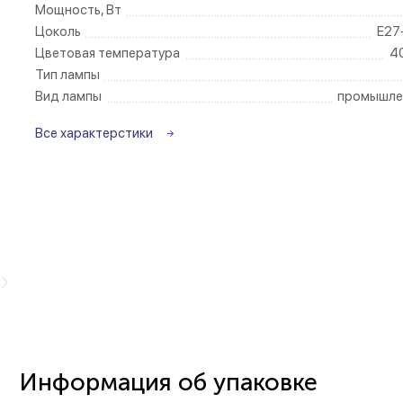
Мощность, Вт
Цоколь
E27
Беспроводные ро
Цветовая температура
4
Тип лампы
Розетки садово-
Вид лампы
промышле
Все характерстики
видео
Информация об упаковке