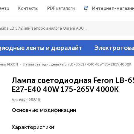
ентр
Контакты
PDF каталоги
Интернет-магази
диодные ленты и дюралайт
Электротов
Светодиодные л
Акцентное освещ
Ленты светодиод
Датчики
Гирлянды белт-ла
мпы FERON
Лампа светодиодная Feron LB-65 E27-E40 40W 175-265V 4000K
Лампа светодиодная Feron LB-6
Люминесцентные
Светильники скл
Дюралайт свето
Звонки и сигнали
Прочее
E27-E40 40W 175-265V 4000K
Аксессуары
Эпра (балласты)
Металлогалогенн
Артикул 25819
Основные модификации
Подсветка
Контроллеры для 
Распределительны
Характеристики
Прочее