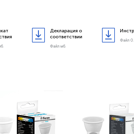
кат
Декларация о
Инстр
ствия
соответствии
Файл 0
б.
Файл мб.