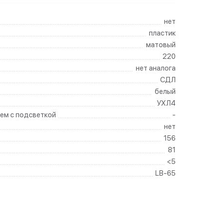
нет
пластик
матовый
220
нет аналога
СДЛ
белый
УХЛ4
ем с подсветкой
-
нет
156
81
<5
LB-65