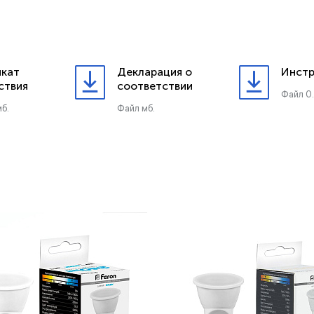
кат
Декларация о
Инстр
ствия
соответствии
Файл 0
б.
Файл мб.