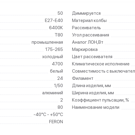
50
Диммируется
E27-E40
Материал колбы
6400К
Рассеиватель
T80
Угол рассеивания
промышленная
Аналог ЛОН,Вт
175-265
Маркировка
холодный
Цвет рассеивателя
4700
Климатическое исполнение
белый
Совместимость с выключател
24
Филамент
1/50
Длина изделия, мм
алюминий
Ширина изделия, мм
2
Коэффициент пульсации, %
80
Наименование модели
-40°C - +50°C
FERON