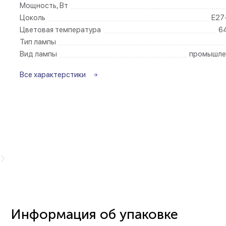
Мощность, Вт
Цоколь
E27
Беспроводные ро
Цветовая температура
6
Тип лампы
Розетки садово-
Вид лампы
промышле
Все характерстики
Информация об упаковке