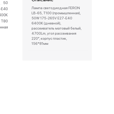
50
Лампа светодиодная FERON
-E40
зетки
LB-65, T100 (промышленная),
400К
50W 175-265V E27-E40
T80
6400К (дневной),
парковые
нная
рассеиватель матовый белый,
4700Lm, угол рассеивания
220°, корпус пластик,
156*81мм
видео