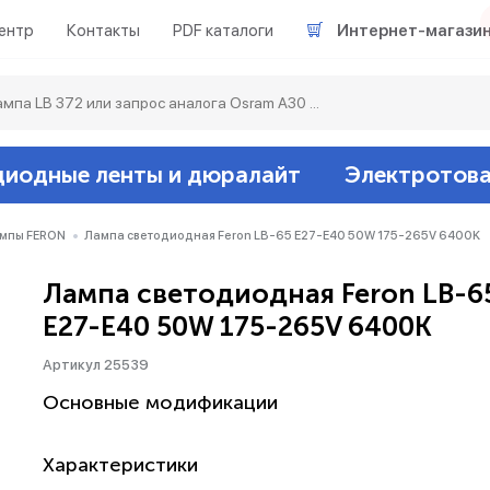
ентр
Контакты
PDF каталоги
Интернет-магази
диодные ленты и дюралайт
Электротов
Светодиодные л
Акцентное освещ
Ленты светодиод
Датчики
Гирлянды белт-ла
мпы FERON
Лампа светодиодная Feron LB-65 E27-E40 50W 175-265V 6400K
Лампа светодиодная Feron LB-6
Люминесцентные
Светильники скл
Дюралайт свето
Звонки и сигнали
Прочее
E27-E40 50W 175-265V 6400K
Аксессуары
Эпра (балласты)
Металлогалогенн
Артикул 25539
Основные модификации
Подсветка
Контроллеры для 
Распределительны
Характеристики
Прочее