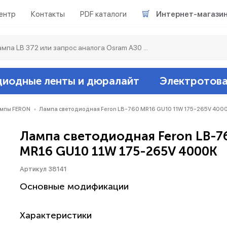
ентр
Контакты
PDF каталоги
Интернет-магази
диодные ленты и дюралайт
Электротов
Светодиодные л
Акцентное освещ
Ленты светодиод
Датчики
Гирлянды белт-ла
мпы FERON
Лампа светодиодная Feron LB-760 MR16 GU10 11W 175-265V 400
Лампа светодиодная Feron LB-7
Люминесцентные
Светильники скл
Дюралайт свето
Звонки и сигнали
Прочее
MR16 GU10 11W 175-265V 4000K
Аксессуары
Эпра (балласты)
Металлогалогенн
Артикул 38141
Основные модификации
Подсветка
Контроллеры для 
Распределительны
Характеристики
Прочее