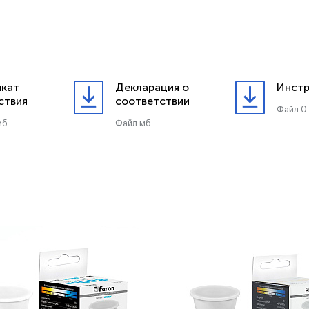
кат
Декларация о
Инстр
ствия
соответствии
Файл 0
б.
Файл мб.