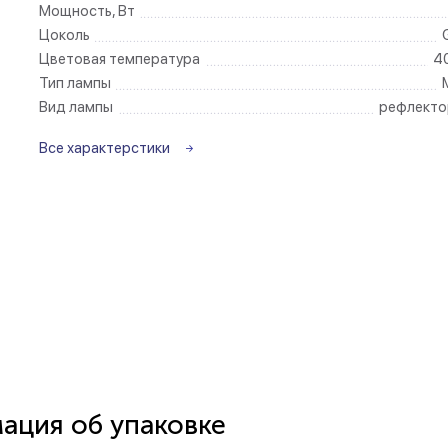
Мощность, Вт
Цоколь
Беспроводные ро
Цветовая температура
4
Тип лампы
Розетки садово-
Вид лампы
рефлекто
Все характерстики
ция об упаковке