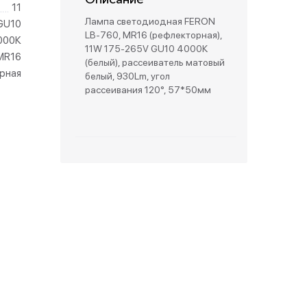
11
Лампа светодиодная FERON
GU10
зетки
LB-760, MR16 (рефлекторная),
000К
11W 175-265V GU10 4000К
MR16
(белый), рассеиватель матовый
парковые
рная
белый, 930Lm, угол
рассеивания 120°, 57*50мм