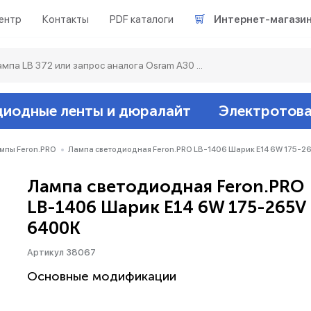
ентр
Контакты
PDF каталоги
Интернет-магази
диодные ленты и дюралайт
Электротов
Светодиодные л
Акцентное освещ
Ленты светодиод
Датчики
Гирлянды белт-ла
мпы Feron.PRO
Лампа светодиодная Feron.PRO LB-1406 Шарик E14 6W 175-2
Лампа светодиодная Feron.PRO
Люминесцентные
Светильники скл
Дюралайт свето
Звонки и сигнали
Прочее
LB-1406 Шарик E14 6W 175-265V
6400K
Аксессуары
Эпра (балласты)
Металлогалогенн
Артикул 38067
Подсветка
Контроллеры для 
Распределительны
Основные модификации
Прочее