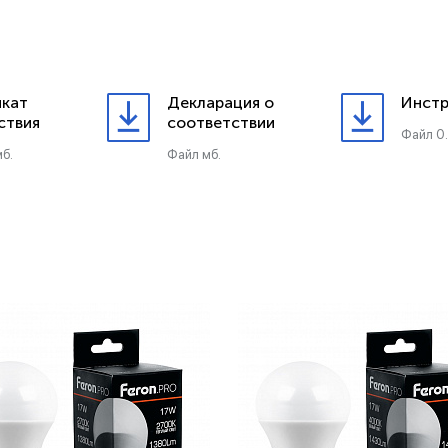
кат
Декларация о
Инстр
ствия
соответствии
Файл 0
б.
Файл мб.