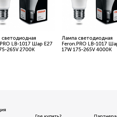
 светодиодная
Лампа светодиодная
.PRO LB-1017 Шар E27
Feron.PRO LB-1017 Ша
75-265V 2700K
17W 175-265V 4000K
ция
Где купить?
Партнера