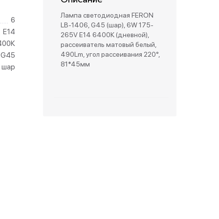
Лампа светодиодная FERON
6
зетки
LB-1406, G45 (шар), 6W 175-
E14
265V E14 6400К (дневной),
400К
рассеиватель матовый белый,
парковые
490Lm, угол рассеивания 220°,
G45
81*45мм
шар