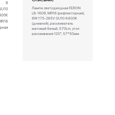
8
Лампа светодиодная FERON
GU10
зетки
LB-1608, MR16 (рефлекторная),
400К
8W 175-265V GU10 6400К
MR16
(дневной), рассеиватель
парковые
рная
матовый белый, 570Lm, угол
рассеивания 120°, 57*50мм