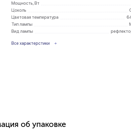
Мощность, Вт
Цоколь
Беспроводные ро
Цветовая температура
6
Тип лампы
Розетки садово-
Вид лампы
рефлекто
Все характерстики
ция об упаковке