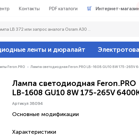
ентр
Контакты
PDF каталоги
Интернет-магази
диодные ленты и дюралайт
Электротов
Светодиодные л
Акцентное освещ
Ленты светодиод
Датчики
Гирлянды белт-ла
мпы Feron.PRO
Лампа светодиодная Feron.PRO LB-1608 GU10 8W 175-265V 
Лампа светодиодная Feron.PRO
Люминесцентные
Светильники скл
Дюралайт свето
Звонки и сигнали
Прочее
LB-1608 GU10 8W 175-265V 6400
Аксессуары
Эпра (балласты)
Металлогалогенн
Артикул 38094
Основные модификации
Подсветка
Контроллеры для 
Распределительны
Характеристики
Прочее