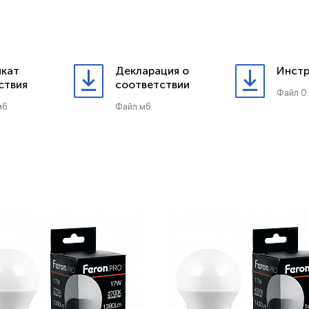
кат
Декларация о
Инстр
ствия
соответствии
Файл 0
б.
Файл мб.