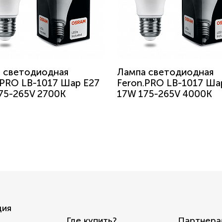
 светодиодная
Лампа светодиодная
.PRO LB-1017 Шар E27
Feron.PRO LB-1017 Ша
75-265V 2700K
17W 175-265V 4000K
ция
Где купить?
Партнера