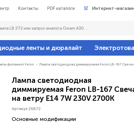
ентр
Контакты
PDF каталоги
Интернет-магази
диодные ленты и дюралайт
Электротов
Светодиодные л
Акцентное освещ
Ленты светодиод
Датчики
Гирлянды белт-ла
мпы филамент Feron
Лампа светодиодная диммируемая Feron LB-167 Свеча н
Лампа светодиодная
Люминесцентные
Светильники скл
Дюралайт свето
Звонки и сигнали
Прочее
диммируемая Feron LB-167 Свеч
на ветру E14 7W 230V 2700K
Аксессуары
Эпра (балласты)
Металлогалогенн
Артикул 25872
Подсветка
Контроллеры для 
Распределительны
Основные модификации
Прочее