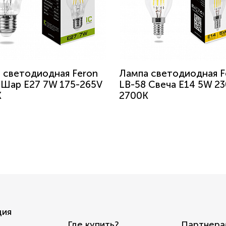
 светодиодная Feron
Лампа светодиодная F
 Шар E27 7W 175-265V
LB-58 Свеча E14 5W 2
K
2700K
ция
Где купить?
Партнера