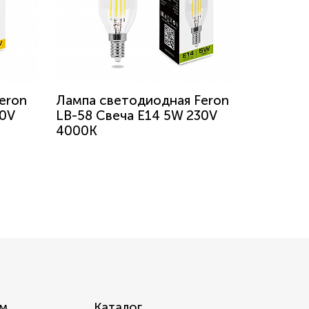
eron
Лампа светодиодная Feron
30V
LB-58 Свеча E14 5W 230V
4000K
м
Каталог