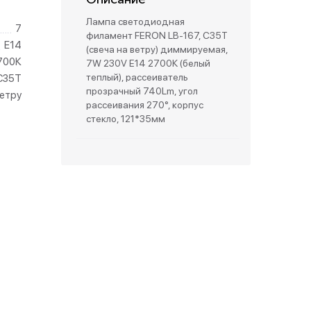
Лампа светодиодная
7
зетки
филамент FERON LB-167, C35T
E14
(свеча на ветру) диммируемая,
700К
7W 230V E14 2700К (белый
парковые
теплый), рассеиватель
C35T
прозрачный 740Lm, угол
ветру
рассеивания 270°, корпус
стекло, 121*35мм