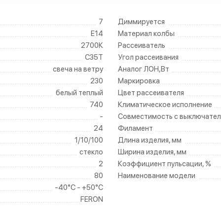
7
Диммируется
E14
Материал колбы
2700К
Рассеиватель
C35T
Угол рассеивания
свеча на ветру
Аналог ЛОН,Вт
230
Маркировка
белый теплый
Цвет рассеивателя
740
Климатическое исполнение
-
Совместимость с выключател
24
Филамент
1/10/100
Длина изделия, мм
стекло
Ширина изделия, мм
2
Коэффициент пульсации, %
80
Наименование модели
-40°C - +50°C
FERON