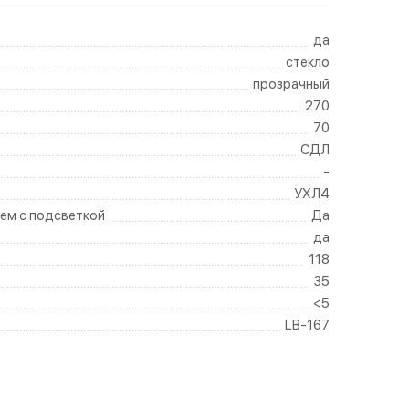
да
стекло
прозрачный
270
70
СДЛ
-
УХЛ4
ем с подсветкой
Да
да
118
35
<5
LB-167