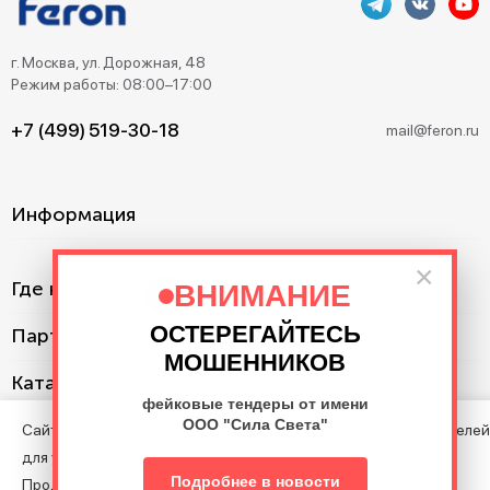
г. Москва, ул. Дорожная, 48
Режим работы: 08:00–17:00
+7 (499) 519-30-18
mail@feron.ru
Информация
×
Где купить?
ВНИМАНИЕ
ОСТЕРЕГАЙТЕСЬ
Партнерам
МОШЕННИКОВ
Каталог
фейковые тендеры от имени
ООО "Сила Света"
Сайт использует cookie с целью анализа поведения посетителей
для улучшения Сайта.
©2013–2026. Все права защищены. Данный сайт носит
Подробнее в новости
Продолжая пользоваться Сайтом, вы соглашаетесь на