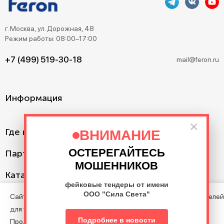
г. Москва, ул. Дорожная, 48
Режим работы: 08:00–17:00
+7 (499) 519-30-18
mail@feron.ru
Информация
×
Где купить?
ВНИМАНИЕ
ОСТЕРЕГАЙТЕСЬ
Партнерам
МОШЕННИКОВ
Каталог
фейковые тендеры от имени
ООО "Сила Света"
Сайт использует cookie с целью анализа поведения посетителей
для улучшения Сайта.
©2013–2026. Все права защищены. Данный сайт носит
Подробнее в новости
Продолжая пользоваться Сайтом, вы соглашаетесь на