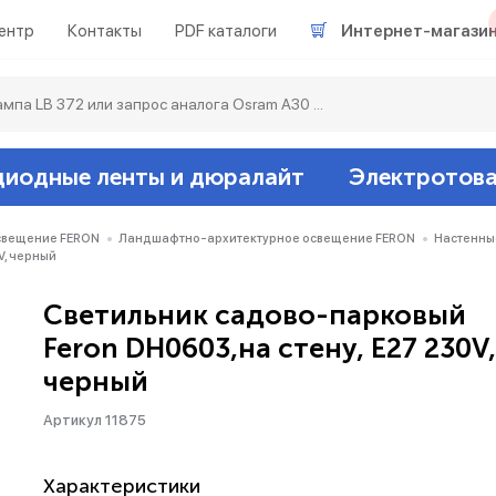
ентр
Контакты
PDF каталоги
Интернет-магази
диодные ленты и дюралайт
Электротов
Светодиодные л
Акцентное освещ
Ленты светодиод
Датчики
Гирлянды белт-ла
свещение FERON
Ландшафтно-архитектурное освещение FERON
Настенны
V, черный
Люминесцентные
Светильники скл
Дюралайт свето
Звонки и сигнали
Прочее
Светильник садово-парковый
Feron DH0603,на стену, E27 230V,
Аксессуары
Эпра (балласты)
Металлогалогенн
черный
Подсветка
Контроллеры для 
Распределительны
Артикул 11875
Прочее
Характеристики