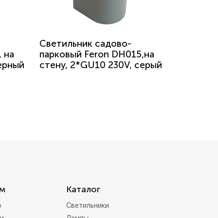
Светильник садово-
 на
парковый Feron DH015,на
ерный
стену, 2*GU10 230V, серый
м
Каталог
р
Светильники