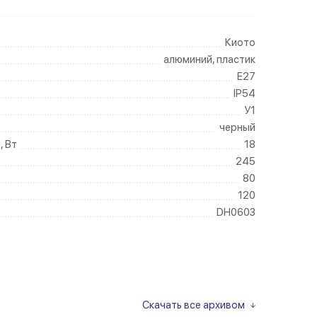
Киото
алюминий, пластик
E27
IP54
У1
черный
, Вт
18
245
80
120
DH0603
Скачать все архивом