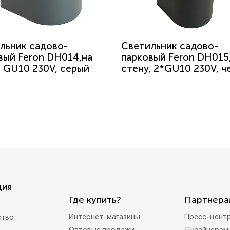
льник садово-
Светильник садово-
вый Feron DH014,на
парковый Feron DH015,
, GU10 230V, серый
стену, 2*GU10 230V, ч
ция
Где купить?
Партнера
Интернет-магазины
Пресс-цент
ство