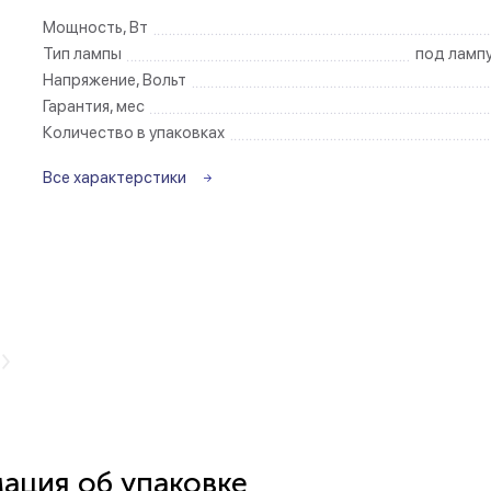
Мощность, Вт
Беспроводные ро
Тип лампы
под ламп
Напряжение, Вольт
Гарантия, мес
Розетки садово-
Количество в упаковках
Все характерстики
ция об упаковке