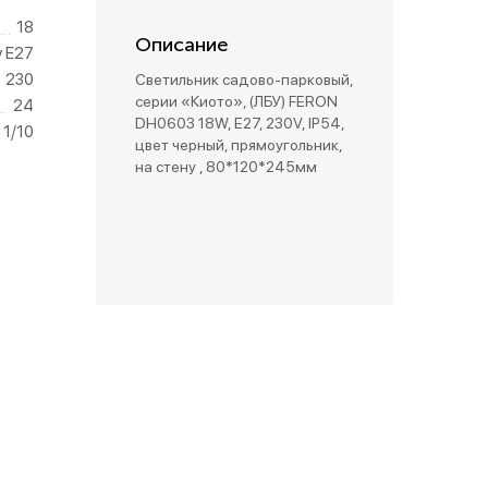
18
Описание
зетки
у Е27
230
Светильник садово-парковый,
серии «Киото», (ЛБУ) FERON
24
парковые
DH0603 18W, E27, 230V, IP54,
1/10
цвет черный, прямоугольник,
на стену , 80*120*245мм