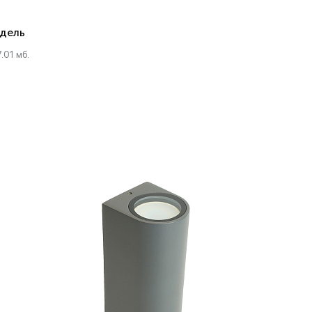
дель
.01 мб.