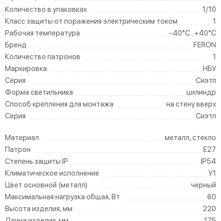
Количество в упаковках
1/10
Класс защиты от поражения электрическим током
1
Рабочая температура
-40°C...+40°C
Бренд
FERON
Количество патронов
1
Маркировка
НБУ
Серия
Сиэтл
Форма светильника
цилиндр
Способ крепления для монтажа
на стену вверх
Серия
Сиэтл
Материал
металл, стекло
Патрон
E27
Степень защиты IP
IP54
Климатическое исполнение
У1
Цвет основной (металл)
черный
Максимальная нагрузка общая, Вт
60
Высота изделия, мм
220
Длина изделия, мм
175