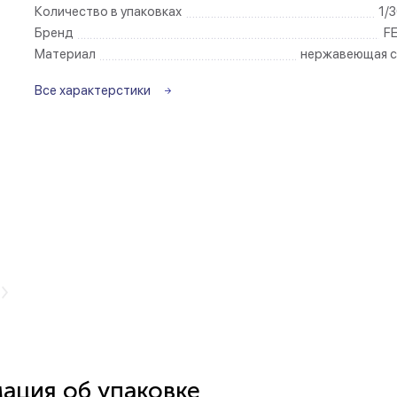
Количество в упаковках
1/
Бренд
F
Беспроводные ро
Материал
нержавеющая с
Розетки садово-
Все характерстики
ция об упаковке