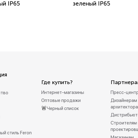
ый IP65
зеленый IP65
ция
Где купить?
Партнера
Интернет-магазины
Пресс-цент
ство
Оптовые продажи
Дизайнерам 
архитектор
🚨
Черный список
Дистрибьют
и
Строителям 
проектиров
ый стиль Feron
Магазинам