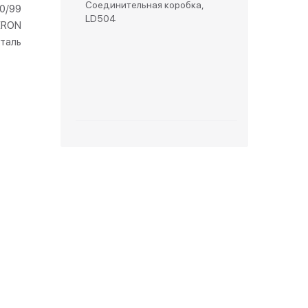
Соединительная коробка,
30/99
LD504
ERON
зетки
таль
парковые