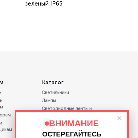
зеленый IP65
м
Каталог
р
Светильники
и
Лампы
ам
Светодиодные ленты и
орам
дюралайт
×
ВНИМАНИЕ
и
Электротовары
щикам
Праздничное освещение
ОСТЕРЕГАЙТЕСЬ