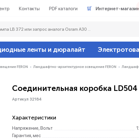
ентр
Контакты
PDF каталоги
Интернет-магази
диодные ленты и дюралайт
Электротов
Светодиодные л
Акцентное освещ
Ленты светодиод
Датчики
Гирлянды белт-ла
свещение FERON
Ландшафтно-архитектурное освещение FERON
Ландшафт
Люминесцентные
Светильники скл
Дюралайт свето
Звонки и сигнали
Прочее
Соединительная коробка LD504
Артикул 32184
Аксессуары
Эпра (балласты)
Металлогалогенн
Характеристики
Подсветка
Контроллеры для 
Распределительны
Напряжение, Вольт
1
Прочее
Гарантия, мес