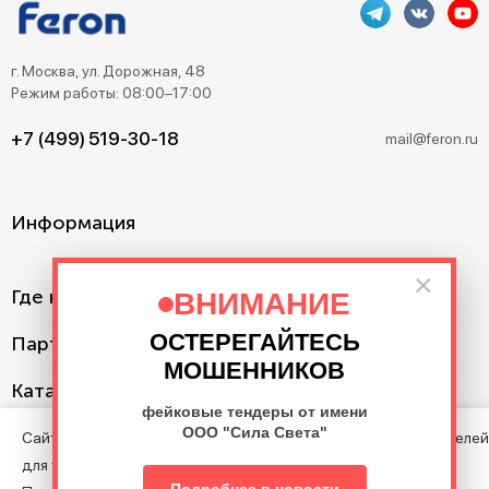
г. Москва, ул. Дорожная, 48
Режим работы: 08:00–17:00
+7 (499) 519-30-18
mail@feron.ru
Информация
×
Где купить?
ВНИМАНИЕ
ОСТЕРЕГАЙТЕСЬ
Партнерам
МОШЕННИКОВ
Каталог
фейковые тендеры от имени
ООО "Сила Света"
Сайт использует cookie с целью анализа поведения посетителей
для улучшения Сайта.
©2013–2026. Все права защищены. Данный сайт носит