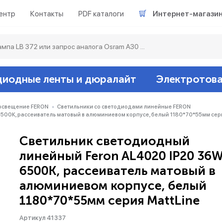
ентр
Контакты
PDF каталоги
Интернет-магази
диодные ленты и дюралайт
Электротов
Светодиодные л
Акцентное освещ
Ленты светодиод
Датчики
Гирлянды белт-ла
освещение FERON
Светильники со светодиодами линейные FERON
500К, рассеиватель матовый в алюминиевом корпусе, белый 1180*70*55мм сери
Люминесцентные
Светильники скл
Дюралайт свето
Звонки и сигнали
Прочее
Светильник светодиодный
линейный Feron AL4020 IP20 36
Аксессуары
Эпра (балласты)
Металлогалогенн
6500К, рассеиватель матовый в
алюминиевом корпусе, белый
Подсветка
Контроллеры для 
Распределительны
1180*70*55мм серия MattLine
Прочее
Артикул 41337