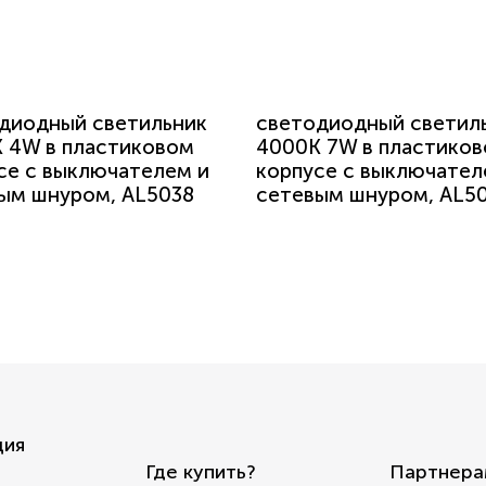
диодный светильник
светодиодный светил
 4W в пластиковом
4000K 7W в пластико
се с выключателем и
корпусе с выключател
ым шнуром, AL5038
сетевым шнуром, AL5
ция
Где купить?
Партнера