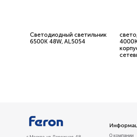
Светодиодный светильник
свето
6500K 48W, AL5054
4000K
корпу
сетев
Информа
О компании
г. Москва, ул. Дорожная, 48