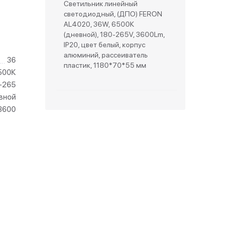
Светильник линейный
светодиодный, (ДПО) FERON
зетки
AL4020, 36W, 6500К
(дневной), 180-265V, 3600Lm,
IP20, цвет белый, корпус
парковые
алюминий, рассеиватель
36
пластик, 1180*70*55 мм
500К
-265
вной
3600