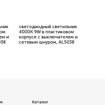
ьник
светодиодный светильник
вом
4000K 9W в пластиковом
ем и
корпусе с выключателем и
038
сетевым шнуром, AL5038
м
Каталог