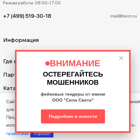
Режим работы: 08:00–17:00
+7 (499) 519-30-18
mail@feron.ru
Информация
×
Где купить?
ВНИМАНИЕ
ОСТЕРЕГАЙТЕСЬ
Партнерам
МОШЕННИКОВ
Каталог
фейковые тендеры от имени
ООО "Сила Света"
Сайт использует cookie с целью анализа поведения посетителей
для улучшения Сайта.
©2013–2026. Все права защищены. Данный сайт носит
Подробнее в новости
Продолжая пользоваться Сайтом, вы соглашаетесь на
информационно-справочный характер и не является публичной
использование файлов cookie в соответствии с нашими
Cookie-
офертой.
Хорошо
правилами
.