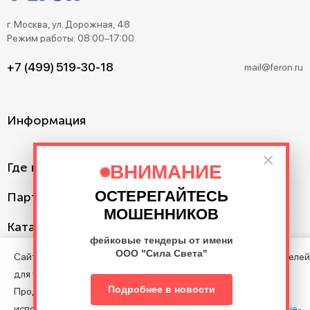
г. Москва, ул. Дорожная, 48
Режим работы: 08:00–17:00
+7 (499) 519-30-18
mail@feron.ru
Информация
×
Где купить?
ВНИМАНИЕ
ОСТЕРЕГАЙТЕСЬ
Партнерам
МОШЕННИКОВ
Каталог
фейковые тендеры от имени
ООО "Сила Света"
Сайт использует cookie с целью анализа поведения посетителей
для улучшения Сайта.
©2013–2026. Все права защищены. Данный сайт носит
Подробнее в новости
Продолжая пользоваться Сайтом, вы соглашаетесь на
информационно-справочный характер и не является публичной
использование файлов cookie в соответствии с нашими
Cookie-