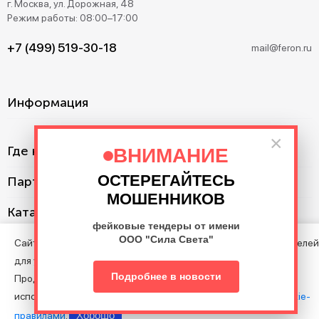
г. Москва, ул. Дорожная, 48
Режим работы: 08:00–17:00
+7 (499) 519-30-18
mail@feron.ru
Информация
×
Где купить?
ВНИМАНИЕ
ОСТЕРЕГАЙТЕСЬ
Партнерам
МОШЕННИКОВ
Каталог
фейковые тендеры от имени
ООО "Сила Света"
Сайт использует cookie с целью анализа поведения посетителей
для улучшения Сайта.
©2013–2026. Все права защищены. Данный сайт носит
Подробнее в новости
Продолжая пользоваться Сайтом, вы соглашаетесь на
информационно-справочный характер и не является публичной
использование файлов cookie в соответствии с нашими
Cookie-
офертой.
Хорошо
правилами
.